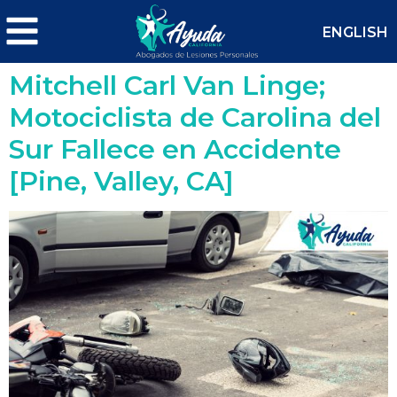
ENGLISH
Mitchell Carl Van Linge;
Motociclista de Carolina del
Sur Fallece en Accidente
[Pine, Valley, CA]