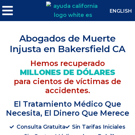
ENGLISH
¿Le gustaría programar una
consulta con uno de nuestros
Abogados de Muerte
abogados?
Injusta en Bakersfield CA
NO
SÍ
Hemos recuperado
MILLONES DE DÓLARES
para cientos de víctimas de
accidentes.
El Tratamiento Médico Que
Necesita, El Dinero Que Merece
Consulta Gratuita
Sin Tarifas Iniciales