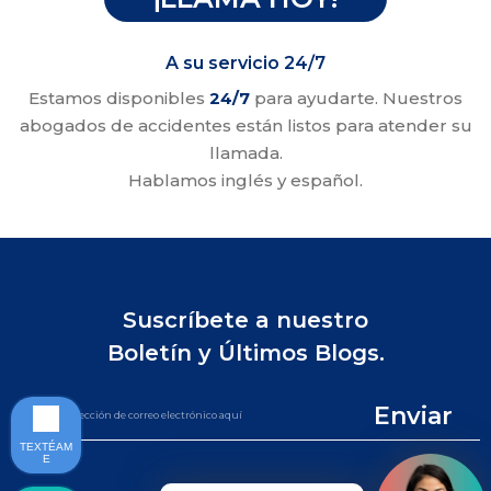
A su servicio 24/7
Estamos disponibles
24/7
para ayudarte. Nuestros
abogados de accidentes están listos para atender su
llamada.
Hablamos inglés y español.
Suscríbete a nuestro
Boletín y Últimos Blogs.
Enviar
TEXTÉAM
E