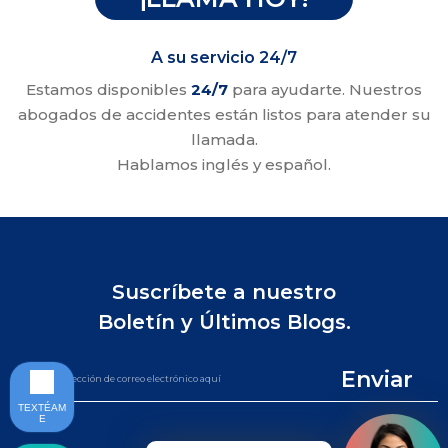
A su servicio 24/7
Estamos disponibles
24/7
para ayudarte. Nuestros
abogados de accidentes están listos para atender su
llamada.
Hablamos inglés y español.
Suscríbete a nuestro
Boletín y Últimos Blogs.
Enviar
TEXTÉAM
E