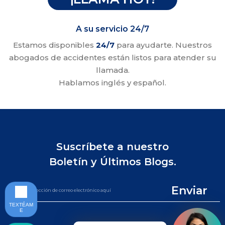
A su servicio 24/7
Estamos disponibles
24/7
para ayudarte. Nuestros
abogados de accidentes están listos para atender su
llamada.
Hablamos inglés y español.
Suscríbete a nuestro
Boletín y Últimos Blogs.
Enviar
TEXTÉAM
E