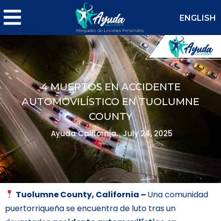
ENGLISH
4 MUERTOS EN ACCIDENTE
AUTOMOVILÍSTICO EN TUOLUMNE
COUNTY
Ayuda California.
July 24, 2025
Tuolumne County, California –
Una comunidad
puertorriqueña se encuentra de luto tras un