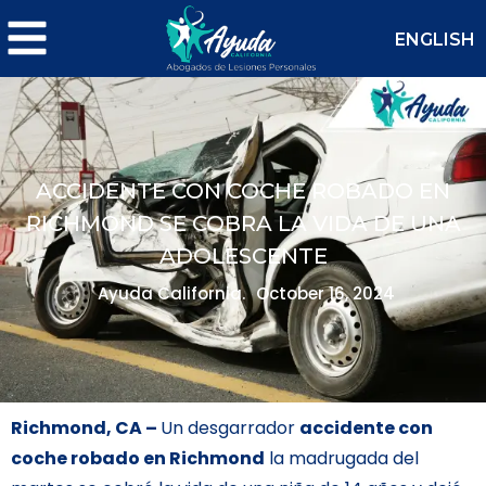
ENGLISH
ACCIDENTE CON COCHE ROBADO EN
RICHMOND SE COBRA LA VIDA DE UNA
ADOLESCENTE
Ayuda California.
October 16, 2024
Richmond, CA –
Un desgarrador
accidente con
coche robado en Richmond
la madrugada del