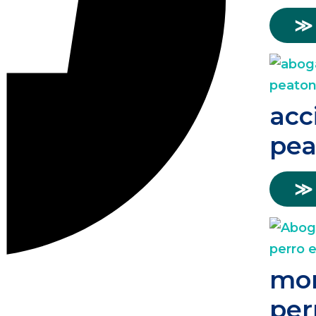
≫
acc
pea
≫
mor
per