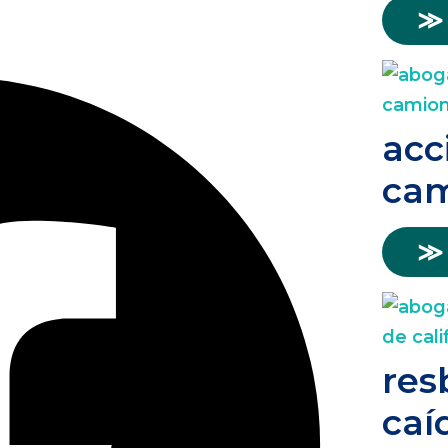
≫
acc
cam
≫
res
caí