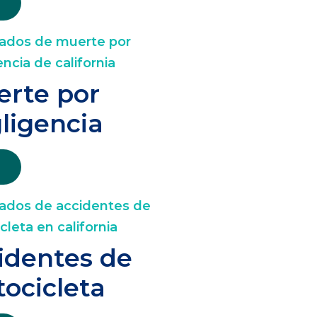
rte por
ligencia
identes de
ocicleta