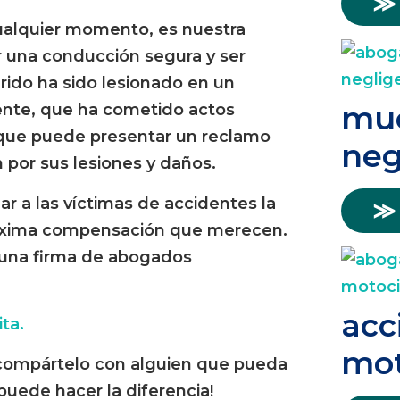
≫
ualquier momento, es nuestra
una conducción segura y ser
erido ha sido lesionado en un
mue
nte, que ha cometido actos
 que puede presentar un reclamo
neg
por sus lesiones y daños.
dar a las víctimas de accidentes la
≫
máxima compensación que merecen.
n una firma de abogados
acc
ta.
mot
or compártelo con alguien que pueda
puede hacer la diferencia!