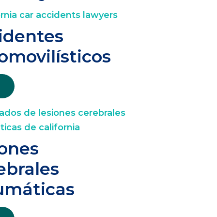
identes
omovilísticos
iones
ebrales
umáticas