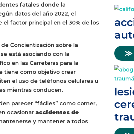
dentes fatales donde la
Según datos del año 2022, el
acc
 el factor principal en el 30% de los
aut
 de Concientización sobre la
≫
l se está asociando con la
ico en las Carreteras para la
e tiene como objetivo crear
ten el uso de teléfonos celulares u
les
ades mientras conducen.
cer
en parecer “fáciles” como comer,
den ocasionar
accidentes de
tra
 mantenerse y mantener a todos