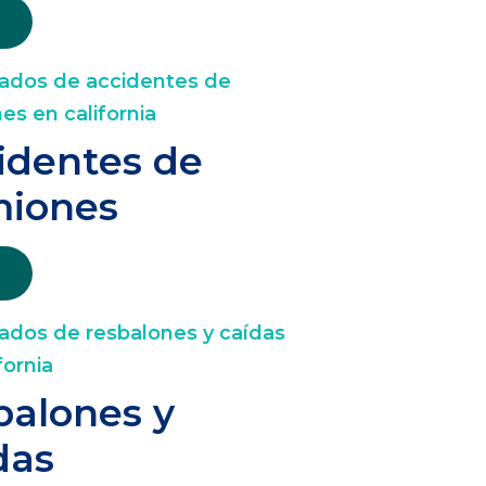
identes de
iones
balones y
das