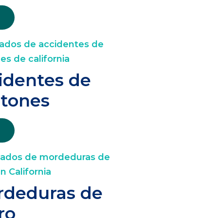
identes de
tones
deduras de
ro