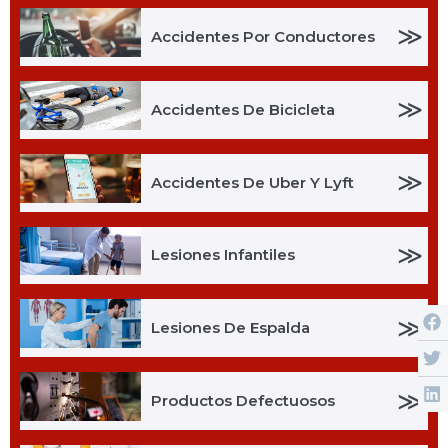
≫
Accidentes Por Conductores
≫
Accidentes De Bicicleta
≫
Accidentes De Uber Y Lyft
≫
Lesiones Infantiles
≫
Lesiones De Espalda
≫
Productos Defectuosos