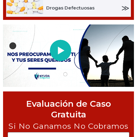
≫
Drogas Defectuosas
Evaluación de Caso
Gratuita
Si No Ganamos No Cobramos