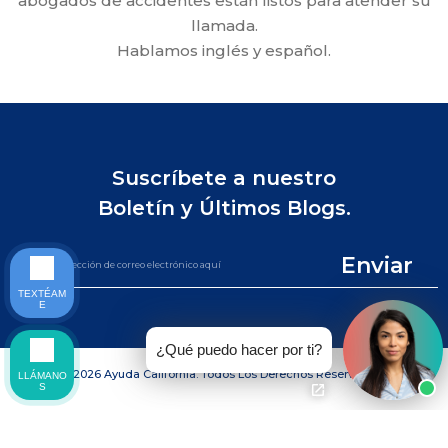
abogados de accidentes están listos para atender su
llamada.
Hablamos inglés y español.
Suscríbete a nuestro
Boletín y Últimos Blogs.
Enviar
TEXTÉAM
E
¿Qué puedo hacer por ti?
©2026 Ayuda California. Todos Los Derechos Reservados.
LLÁMANO
S
LLAME AL (844) 865-0721