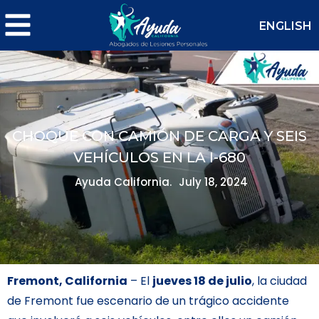
ENGLISH
CHOQUE CON CAMIÓN DE CARGA Y SEIS
VEHÍCULOS EN LA I-680
Ayuda California.
July 18, 2024
Fremont, California
– El
jueves 18 de julio
, la ciudad
de Fremont fue escenario de un trágico accidente