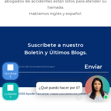
abogados de accidentes están listos para atender su
llamada.
Hablamos inglés y español.
Suscríbete a nuestro
Boletín y Últimos Blogs.
Enviar
TEXTÉAM
E
¿Qué puedo hacer por ti?
©2026 Ayuda California. Todos Los Derechos Reservados.
LLÁMANO
S
LLAME AL (844) 865-0721