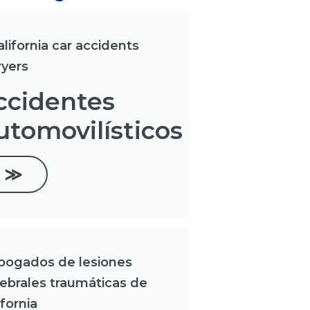
ccidentes
utomovilísticos
≫