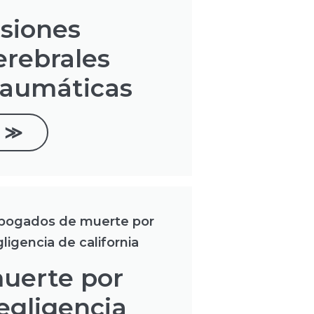
esiones
erebrales
raumáticas
≫
uerte por
egligencia