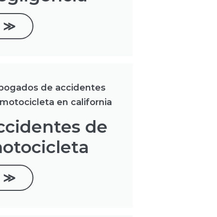
≫
ccidentes de
otocicleta
≫