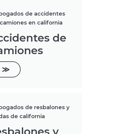
ccidentes de
amiones
≫
esbalones y