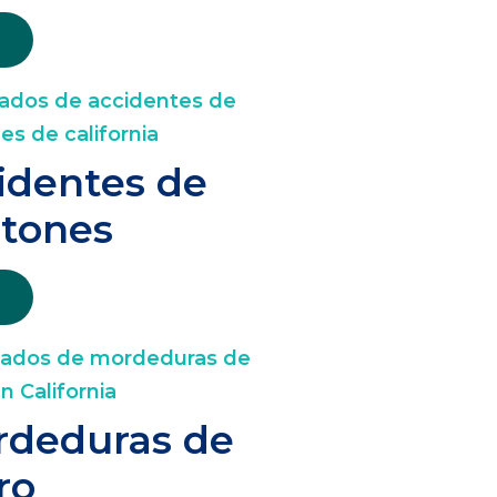
identes de
tones
deduras de
ro