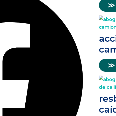
≫
acc
cam
≫
res
caí