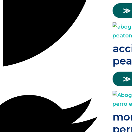
≫
acc
pea
≫
mor
per