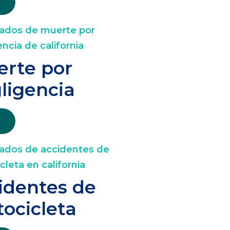
rte por
ligencia
identes de
ocicleta