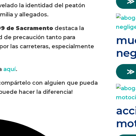
≫
elado la identidad del peatón
milia y allegados.
 99 de Sacramento
destaca la
mue
ad de precaución tanto para
por las carreteras, especialmente
neg
ia
aquí
.
≫
or compártelo con alguien que pueda
puede hacer la diferencia!
acc
mot