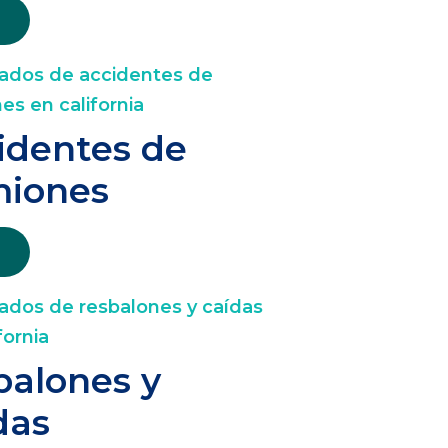
identes de
iones
balones y
das