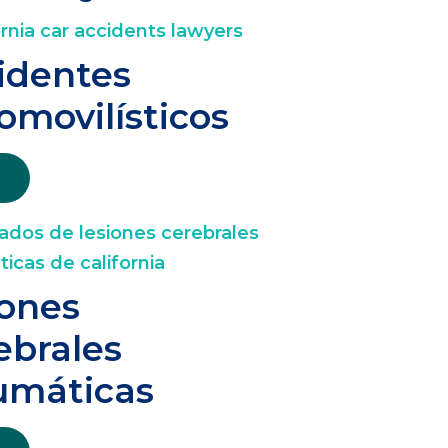
identes
omovilísticos
iones
ebrales
umáticas