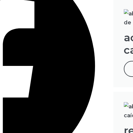
a
c
r