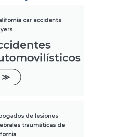
ccidentes
utomovilísticos
≫