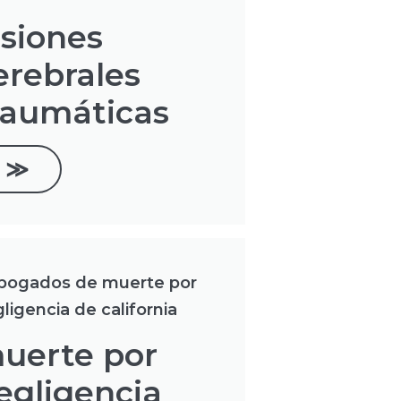
esiones
erebrales
raumáticas
≫
uerte por
egligencia