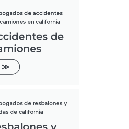
ccidentes de
amiones
≫
esbalones y