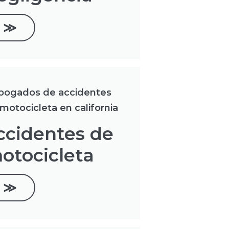
≫
ccidentes de
otocicleta
≫