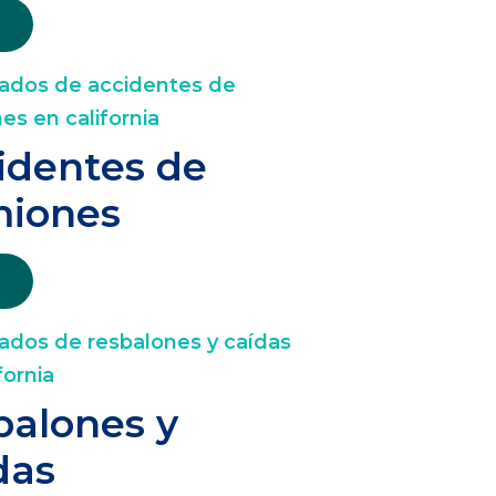
identes de
iones
balones y
das