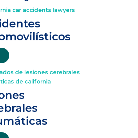
identes
omovilísticos
iones
ebrales
umáticas