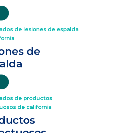
iones de
alda
ductos
ectuosos