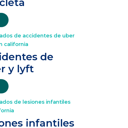
icleta
identes de
r y lyft
iones infantiles