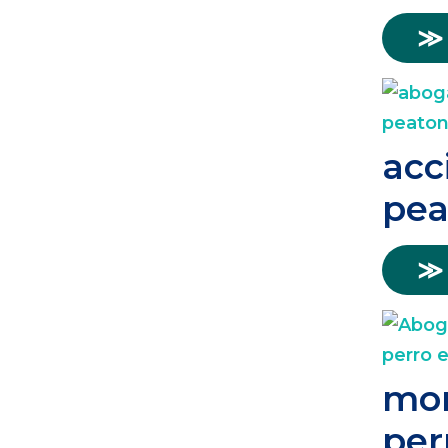
≫
acc
pea
≫
mor
per