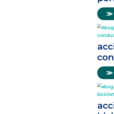
≫
acc
con
≫
acc