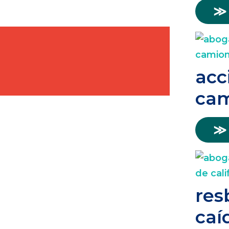
≫
acc
cam
≫
res
caí