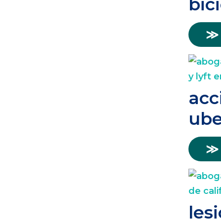
bic
≫
acc
ube
≫
les