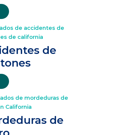
identes de
tones
deduras de
ro