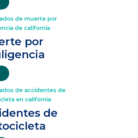
rte por
ligencia
identes de
ocicleta