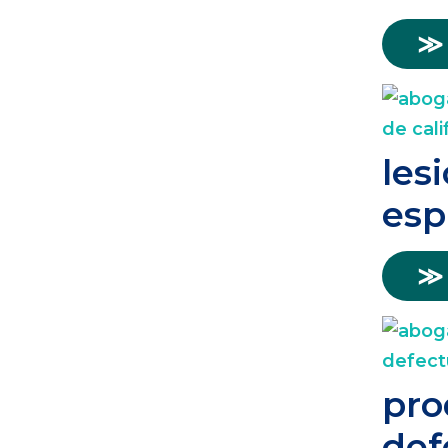
≫
les
esp
≫
pro
def