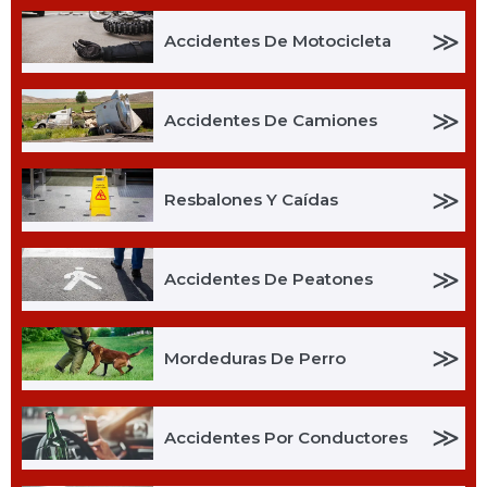
≫
Accidentes De Motocicleta
≫
Accidentes De Camiones
≫
Resbalones Y Caídas
≫
Accidentes De Peatones
≫
Mordeduras De Perro
≫
Accidentes Por Conductores