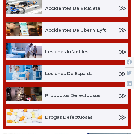
≫
Accidentes De Bicicleta
≫
Accidentes De Uber Y Lyft
≫
Lesiones Infantiles
≫
Lesiones De Espalda
≫
Productos Defectuosos
≫
Drogas Defectuosas