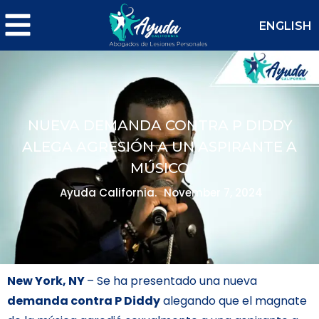
ENGLISH
NUEVA DEMANDA CONTRA P DIDDY
ALEGA AGRESIÓN A UN ASPIRANTE A
MÚSICO
Ayuda California.
November 7, 2024
New York, NY
– Se ha presentado una nueva
demanda contra P Diddy
alegando que el magnate