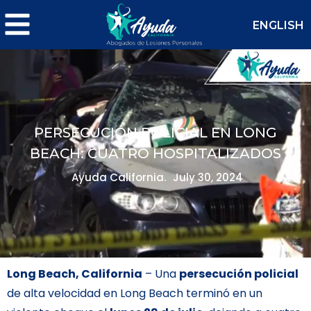
ENGLISH
PERSECUCIÓN POLICIAL EN LONG
BEACH: CUATRO HOSPITALIZADOS
Ayuda California.
July 30, 2024
Long Beach, California
– Una
persecución policial
de alta velocidad en Long Beach terminó en un