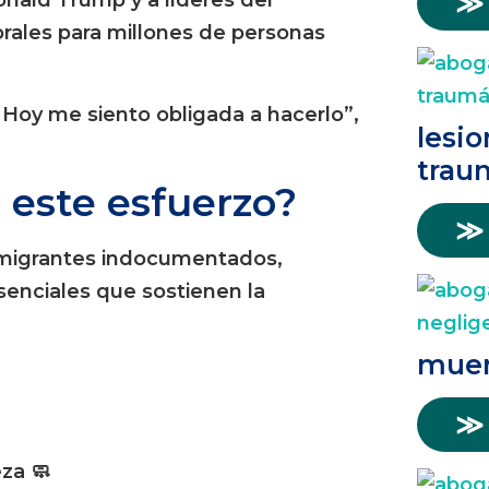
≫
rales para millones de personas
 Hoy me siento obligada a hacerlo”,
lesio
trau
 este esfuerzo?
≫
inmigrantes indocumentados,
enciales que sostienen la
muer
≫
za 🧼