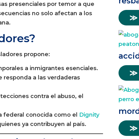
resba
sas presenciales por temor a que
secuencias no solo afectan a los
≫
ana.
adores?
sladores propone:
acci
mporales a inmigrantes esenciales.
≫
e responda a las verdaderas
tecciones contra el abuso, el
mord
a federal conocida como el
Dignity
quienes ya contribuyen al país.
≫