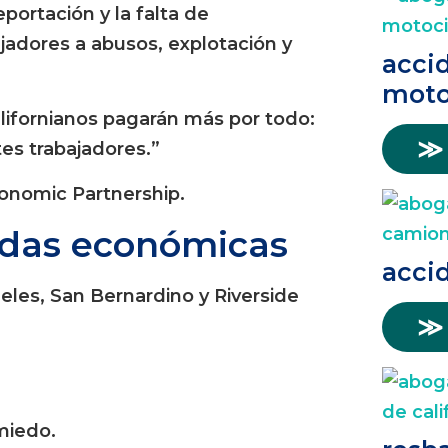
ortación y la falta de
jadores a abusos, explotación y
acci
moto
alifornianos pagarán más por todo:
≫
tes trabajadores.”
conomic Partnership.
idas económicas
acci
eles, San Bernardino y Riverside
≫
miedo.