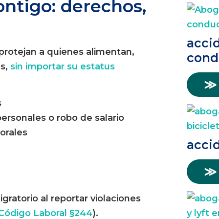
ontigo: derechos,
acci
rotejan a quienes alimentan,
cond
es,
sin importar su estatus
≫
s
personales o robo de salario
orales
accid
≫
ratorio al reportar violaciones
Código Laboral §244
).