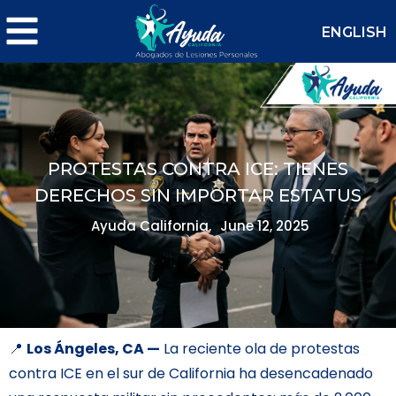
ENGLISH
PROTESTAS CONTRA ICE: TIENES
DERECHOS SIN IMPORTAR ESTATUS
Ayuda California.
June 12, 2025
📍
Los Ángeles, CA —
La reciente ola de protestas
contra ICE en el sur de California ha desencadenado