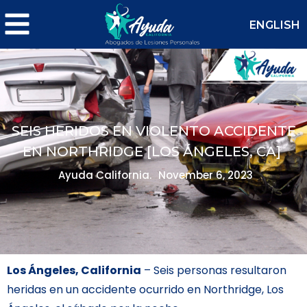
ENGLISH
SEIS HERIDOS EN VIOLENTO ACCIDENTE
EN NORTHRIDGE [LOS ÁNGELES, CA]
Ayuda California.
November 6, 2023
Los Ángeles, California
– Seis personas resultaron
heridas en un accidente ocurrido en Northridge, Los