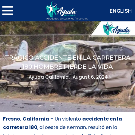
ENGLISH
TRÁGICO ACCIDENTE EN LA CARRETERA
180:HOMBRE PIERDE LA VIDA
Ayuda California.
August 6, 2024
Fresno, California
– Un violento
accidente en la
carretera 180
, al oeste de Kerman, resultó en la