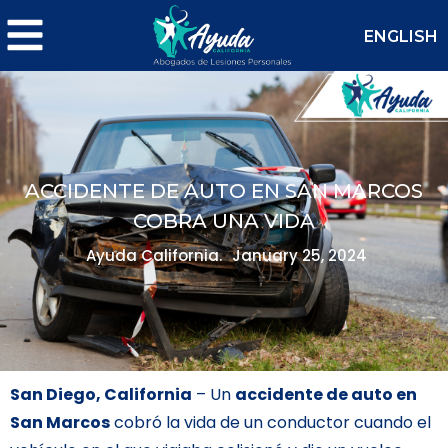
ENGLISH
ACCIDENTE DE AUTO EN SAN MARCOS
COBRA UNA VIDA
Ayuda California.
January 25, 2024
San Diego, California
– Un
accidente de auto en
San Marcos
cobró la vida de un conductor cuando el