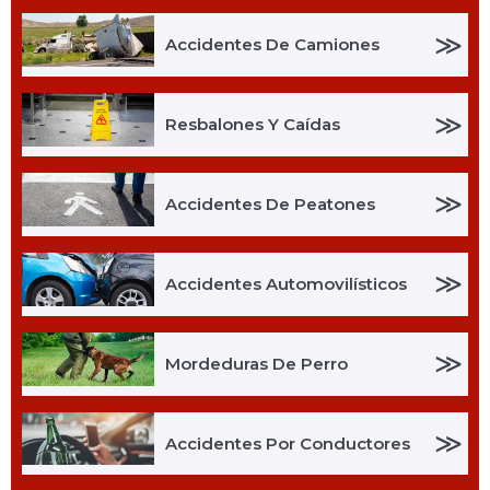
≫
Accidentes De Camiones
≫
Resbalones Y Caídas
≫
Accidentes De Peatones
≫
Accidentes Automovilísticos
≫
Mordeduras De Perro
≫
Accidentes Por Conductores