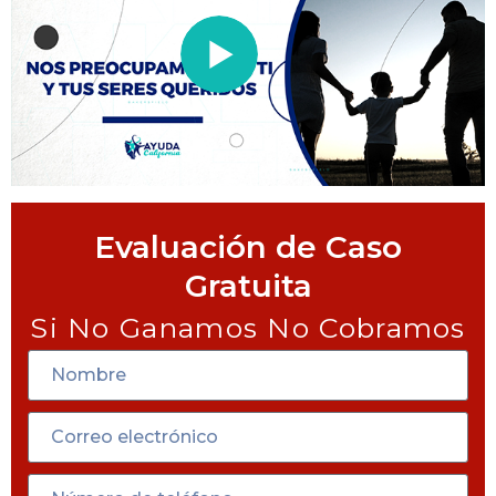
Evaluación de Caso
Gratuita
Si No Ganamos No Cobramos