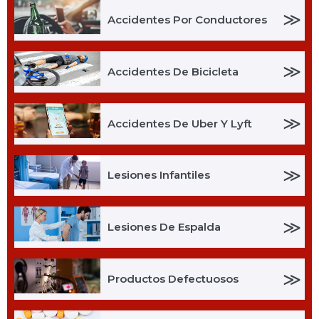
≫
Accidentes Por Conductores
≫
Accidentes De Bicicleta
≫
Accidentes De Uber Y Lyft
≫
Lesiones Infantiles
≫
Lesiones De Espalda
≫
Productos Defectuosos