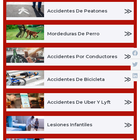
≫
Accidentes De Peatones
≫
Mordeduras De Perro
≫
Accidentes Por Conductores
≫
Accidentes De Bicicleta
≫
Accidentes De Uber Y Lyft
≫
Lesiones Infantiles