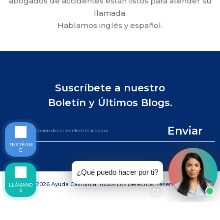
abogados de accidentes están listos para atender su
llamada.
Hablamos inglés y español.
Suscríbete a nuestro
Boletín y Últimos Blogs.
Enviar
TEXTÉAM
E
¿Qué puedo hacer por ti?
©2026 Ayuda California. Todos Los Derechos Reservados.
LLÁMANO
S
LLAME AL (844) 865-0721