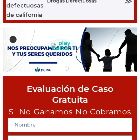
≫
Drogas Defectuosas
Evaluación de Caso
Gratuita
Si No Ganamos No Cobramos