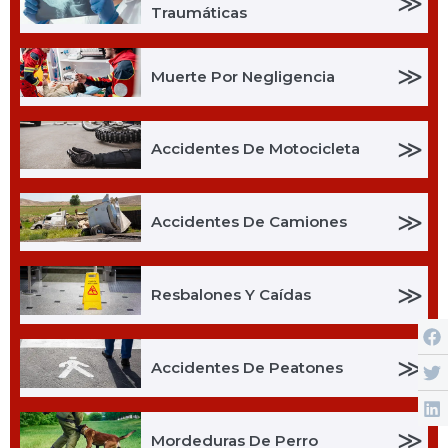
≫
Traumáticas
≫
Muerte Por Negligencia
≫
Accidentes De Motocicleta
≫
Accidentes De Camiones
≫
Resbalones Y Caídas
≫
Accidentes De Peatones
≫
Mordeduras De Perro