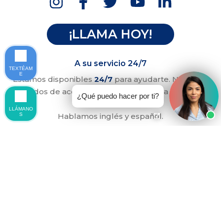
¡LLAMA HOY!
A su servicio 24/7
TEXTÉAM
E
Estamos disponibles
24/7
para ayudarte. Nuestros
abogados de accidentes están listos para atender su
¿Qué puedo hacer por ti?
llamada.
LLÁMANO
Hablamos inglés y español.
S
Suscríbete a nuestro
Boletín y Últimos Blogs.