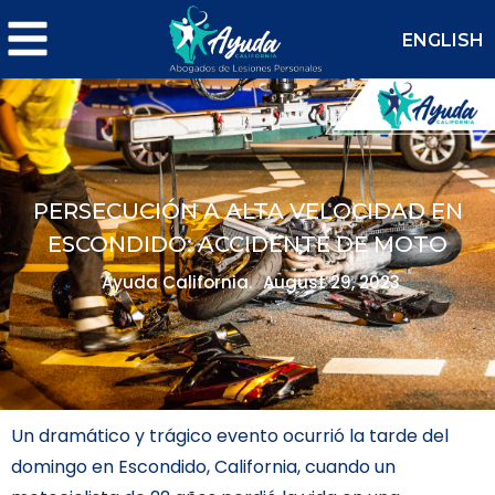
ENGLISH
PERSECUCIÓN A ALTA VELOCIDAD EN
ESCONDIDO: ACCIDENTE DE MOTO
Ayuda California.
August 29, 2023
Un dramático y trágico evento ocurrió la tarde del
domingo en Escondido, California, cuando un