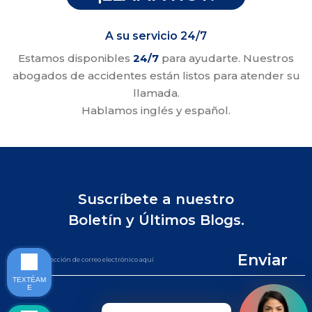
A su servicio 24/7
Estamos disponibles
24/7
para ayudarte. Nuestros
abogados de accidentes están listos para atender su
llamada.
Hablamos inglés y español.
Suscríbete a nuestro
Boletín y Últimos Blogs.
Enviar
TEXTÉAM
E