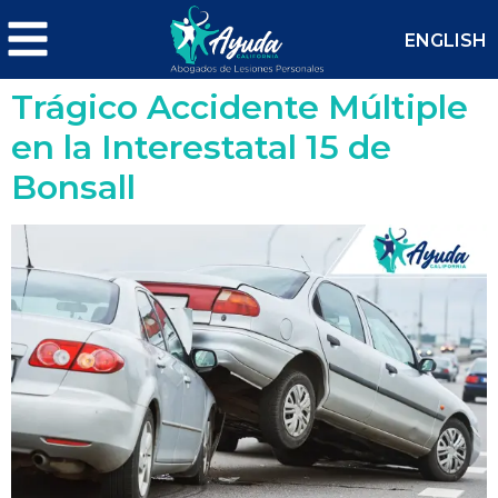
ENGLISH
Trágico Accidente Múltiple
en la Interestatal 15 de
Bonsall