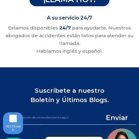
A su servicio 24/7
Estamos disponibles
24/7
para ayudarte. Nuestros
abogados de accidentes están listos para atender su
llamada.
Hablamos inglés y español.
Suscríbete a nuestro
Boletín y Últimos Blogs.
Enviar
TEXTÉAM
E