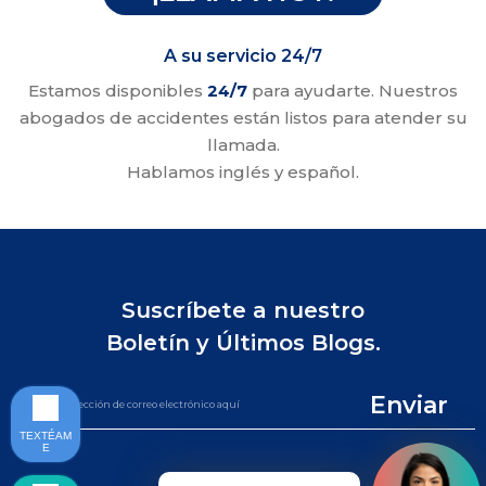
A su servicio 24/7
Estamos disponibles
24/7
para ayudarte. Nuestros
abogados de accidentes están listos para atender su
llamada.
Hablamos inglés y español.
Suscríbete a nuestro
Boletín y Últimos Blogs.
Enviar
TEXTÉAM
E