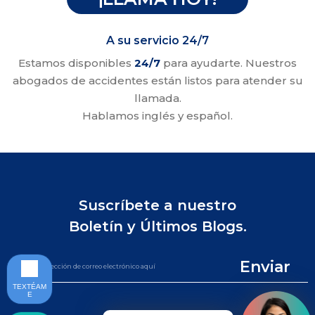
A su servicio 24/7
Estamos disponibles
24/7
para ayudarte. Nuestros
abogados de accidentes están listos para atender su
llamada.
Hablamos inglés y español.
Suscríbete a nuestro
Boletín y Últimos Blogs.
Enviar
TEXTÉAM
E