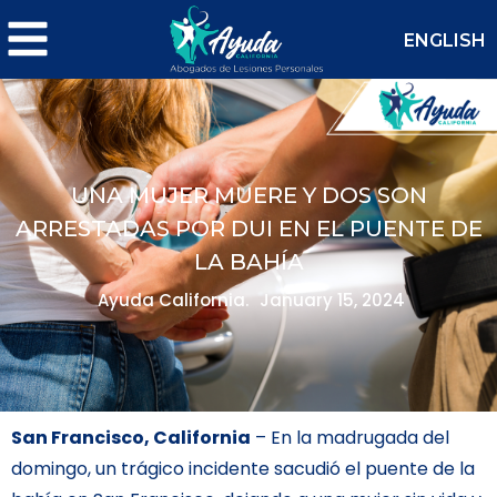
ENGLISH
UNA MUJER MUERE Y DOS SON
ARRESTADAS POR DUI EN EL PUENTE DE
LA BAHÍA
Ayuda California.
January 15, 2024
San Francisco, California
– En la madrugada del
domingo, un trágico incidente sacudió el puente de la