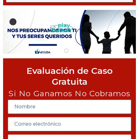
Evaluación de Caso
Gratuita
Si No Ganamos No Cobramos