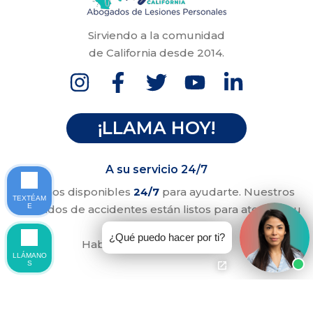
Sirviendo a la comunidad
de California desde 2014.
¡LLAMA HOY!
A su servicio 24/7
Estamos disponibles
24/7
para ayudarte. Nuestros
TEXTÉAM
E
abogados de accidentes están listos para atender su
llamada.
¿Qué puedo hacer por ti?
Hablamos inglés y español.
LLÁMANO
S