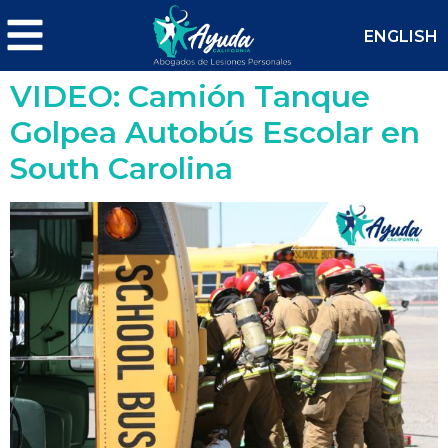
ENGLISH
VIDEO: Camión Tanque
Golpea Autobús Escolar en
South Carolina