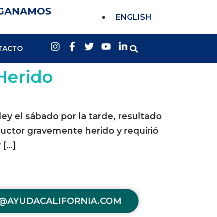
 GANAMOS
ENGLISH
TACTO
 Herido
ey el sábado por la tarde, resultado
uctor gravemente herido y requirió
 […]
@AYUDACALIFORNIA.COM