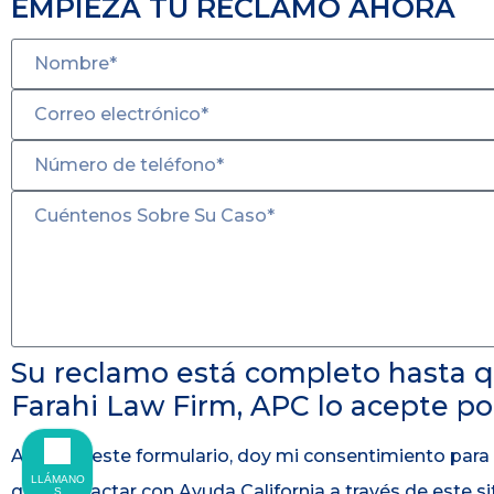
EMPIEZA TU RECLAMO AHORA
Su reclamo está completo hasta 
Farahi Law Firm, APC lo acepte por
Al enviar este formulario, doy mi consentimiento para
LLÁMANO
que contactar con Ayuda California a través de este s
S