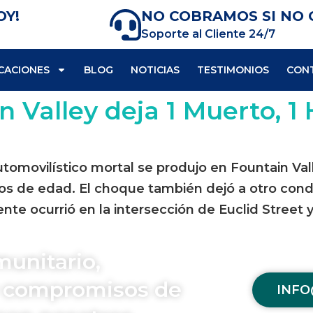
OY!
NO COBRAMOS SI NO
Soporte al Cliente 24/7
CACIONES
BLOG
NOTICIAS
TESTIMONIOS
CON
n Valley deja 1 Muerto, 1
tomovilístico mortal se produjo en Fountain Vall
s de edad. El choque también dejó a otro cond
dente ocurrió en la intersección de Euclid Street y
munitario,
 y compromisos de
INFO