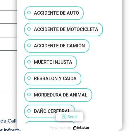
ACCIDENTE DE AUTO
ACCIDENTE DE MOTOCICLETA
ACCIDENTE DE CAMIÓN
MUERTE INJUSTA
RESBALÓN Y CAÍDA
MORDEDURA DE ANIMAL
DAÑO CEREBRAL
Scroll
yuda California. También reconozco
OTRAS LESIONES
Powered by
er información que envíe no está