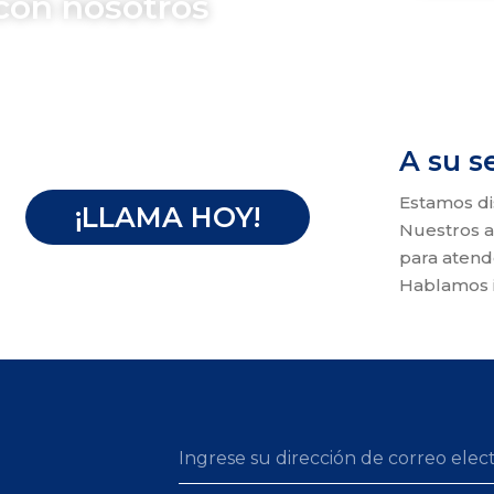
con nosotros
A su s
Estamos d
¡LLAMA HOY!
Nuestros a
para atend
Hablamos i