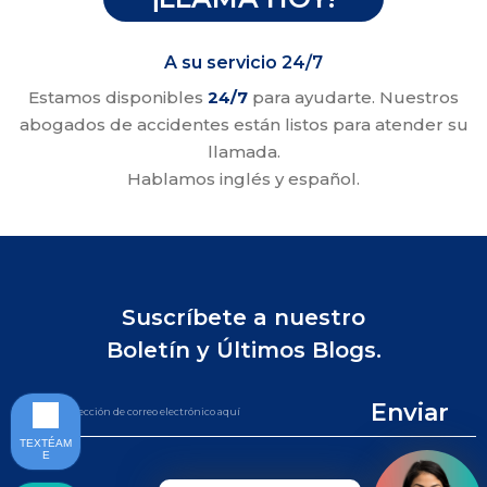
A su servicio 24/7
Estamos disponibles
24/7
para ayudarte. Nuestros
abogados de accidentes están listos para atender su
llamada.
Hablamos inglés y español.
Suscríbete a nuestro
Boletín y Últimos Blogs.
Enviar
TEXTÉAM
E