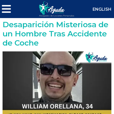
ENGLISH
Desaparición Misteriosa de
un Hombre Tras Accidente
de Coche