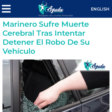
ENGLISH
Marinero Sufre Muerte
Cerebral Tras Intentar
Detener El Robo De Su
Vehículo