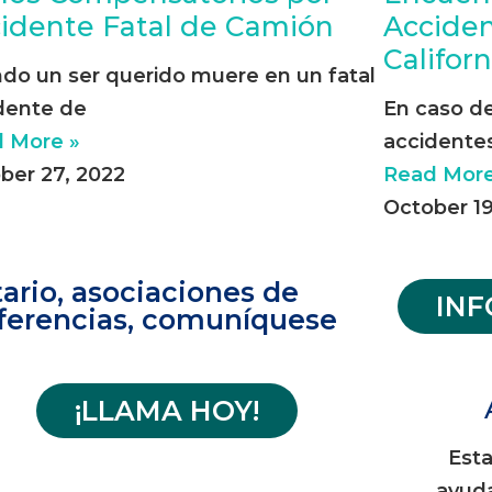
idente Fatal de Camión
Acciden
Californ
do un ser querido muere en un fatal
dente de
En caso d
 More »
accidente
ber 27, 2022
Read More
October 19
ario, asociaciones de
IN
ferencias, comuníquese
¡LLAMA HOY!
Est
ayud