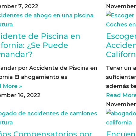
mber 7, 2022
November 
idente de Piscina en
Escoge
ifornia: ¿Se Puede
Acciden
mandar?
Californ
ndar por Accidente de Piscina en
Tener un a
fornia El ahogamiento es
suficiente
 More »
además te
mber 16, 2022
Read More
November 
os Compensatorios por
Encuen