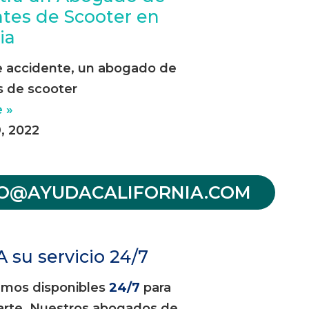
tes de Scooter en
ia
e accidente, un abogado de
s de scooter
 »
, 2022
FO@AYUDACALIFORNIA.COM
A su servicio 24/7
amos disponibles
24/7
para
arte. Nuestros abogados de