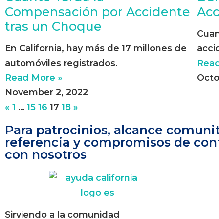
Compensación por Accidente
Acc
tras un Choque
Cuan
En California, hay más de 17 millones de
acci
automóviles registrados.
Read
Read More »
Octo
November 2, 2022
«
1
…
15
16
17
18
»
Para patrocinios, alcance comunit
referencia y compromisos de con
con nosotros
Sirviendo a la comunidad