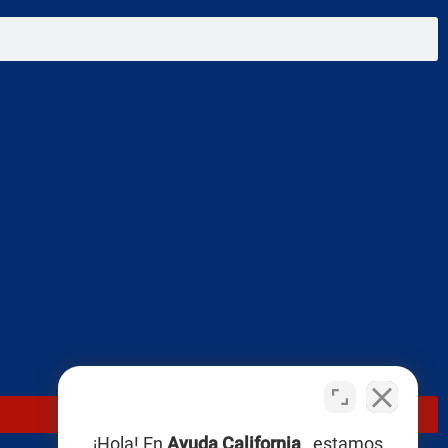
¡Hola! En
Ayuda California
, estamos