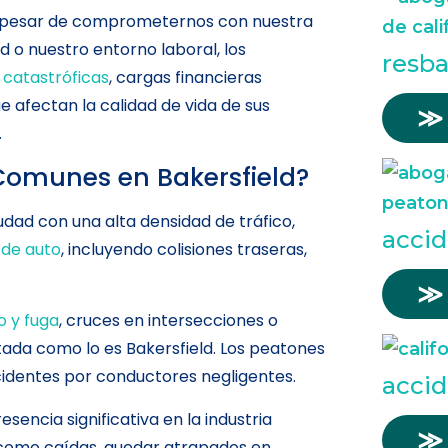
y a pesar de comprometernos con nuestra
d o nuestro entorno laboral, los
resba
 catastróficas
, cargas financieras
e afectan la calidad de vida de sus
≫
.
Comunes en Bakersfield?
iudad con una alta densidad de tráfico,
accid
 de auto
, incluyendo colisiones traseras,
≫
o y fuga
, cruces en intersecciones o
ada como lo es Bakersfield. Los peatones
cidentes por conductores negligentes.
accid
sencia significativa en la industria
≫
 como caídas, quedar atrapados en