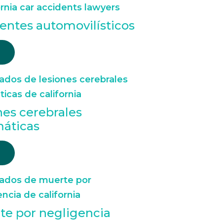
entes automovilísticos
nes cerebrales
máticas
e por negligencia